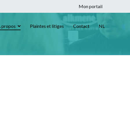
Mon portail
 propos
Plaintes et litiges
Contact
NL