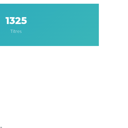
1325
Titres
au